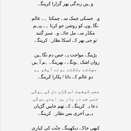
وہیں زندگی بھر گزارا کرینگے
وہ جسکی چمک سے چمکتا ہے عالم
نگاہوں کو روشن جو کرتا ہے پیہم
مکدّر سے مل جائے وہ سبز گنبد
تو جی بھر کے اسکا نظارہ کرینگے
پڑینگے مواجت پے جس دم نگاہیں
رواں اشک ہونگے ، بھرینگے ہم آہیں
مچلتے بلکتے ہوئے آپکو ہم
دو عالم کے داتا ! پکارا کرینگے
عجب کیفیت اس گڑی دل کی ہوگی
جبی جب در یار پر اپنی ہوگی
دعا یہ کرینگے کے تھم جاییں گڑیاں
یہی آخری بس نظارہ کرینگے
کبھی جاکے دیکھیںگے جنّت کی کیاری