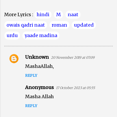
More Lyrics :
hindi
M
naat
owais qadri naat
roman
updated
urdu
yaade madina
Unknown
20 November 2019 at 07:09
C
MashaAllah,
o
m
REPLY
m
Anonymous
17 October 2023 at 05:55
e
Masha Allah
n
t
REPLY
s