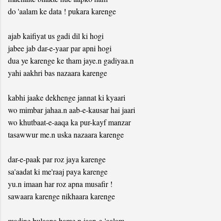
do 'aalam ke data ! pukara karenge
ajab kaifiyat us gadi dil ki hogi
jabee jab dar-e-yaar par apni hogi
dua ye karenge ke tham jaye.n gadiyaa.n
yahi aakhri bas nazaara karenge
kabhi jaake dekhenge jannat ki kyaari
wo mimbar jahaa.n aab-e-kausar hai jaari
wo khutbaat-e-aaqa ka pur-kayf manzar
tasawwur me.n uska nazaara karenge
dar-e-paak par roz jaya karenge
sa'aadat ki me'raaj paya karenge
yu.n imaan har roz apna musafir !
sawaara karenge nikhaara karenge
madine bulaana hame.n jaan-e-'aalam