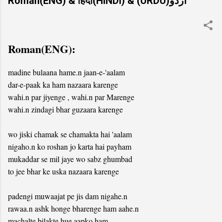
Roman(ENG) & हिंदी(HINDI) & (URDU)اردو
Roman(ENG):
madine bulaana hame.n jaan-e-'aalam
dar-e-paak ka ham nazaara karenge
wahi.n par jiyenge , wahi.n par Marenge
wahi.n zindagi bhar guzaara karenge
wo jiski chamak se chamakta hai 'aalam
nigaho.n ko roshan jo karta hai payham
mukaddar se mil jaye wo sabz ghumbad
to jee bhar ke uska nazaara karenge
padengi muwaajat pe jis dam nigahe.n
rawaa.n ashk honge bharenge ham aahe.n
machalte bilakte hue aapko ham