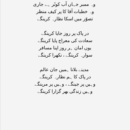
وہ ممبر جہاں آب کوثَر ہے جاری
وہ خطبات آقا کا پر کیف منظر
تصوّر میں اسکا نظارہ کرینگے
در پاک پر روز جایا کرینگے
سعادت کی معراج پایا کرینگے
یوں امان ہر روز اپنا مسافر
سوارہ کرینگے ، نکھرا کرینگے
مدینے بلانا ہمیں جان عالم
در پاک کا ہم نظارہ کرینگے
وہیں پر جینگے ، وہیں پر مرینگے
وہیں زندگی بھر گزارا کرینگے