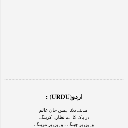
: (URDU)اردو
مدینے بلانا ہمیں جان عالم
در پاک کا ہم نظارہ کرینگے
وہیں پر جینگے ، وہیں پر مرینگے