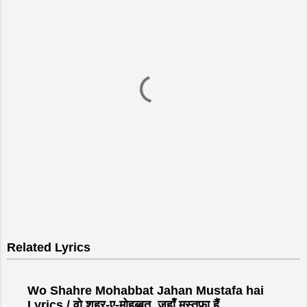
P
o
s
Related Lyrics
t
a
C
Wo Shahre Mohabbat Jahan Mustafa hai
o
Lyrics / वो शहर-ए-मोहब्बत, जहाँ मुस्तफ़ा हैं