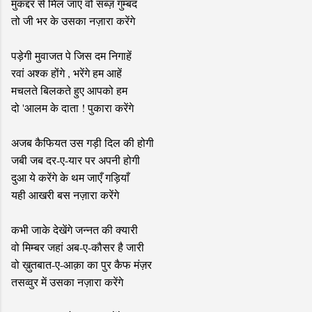
मुकद्दर से मिल जाए वो सब्ज़ गुम्बद
तो जी भर के उसका नज़ारा करेंगे
पड़ेगी मुवाजत पे जिस दम निगाहें
रवां अश्क होंगे , भरेंगे हम आहें
मचलते बिलकते हुए आपको हम
दो 'आलम के दाता ! पुकारा करेंगे
अजब कैफियत उस गड़ी दिल की होगी
जबी जब दर-ए-यार पर अपनी होगी
दुआ ये करेंगे के थम जाएँ गड़ियाँ
यही आखरी बस नज़ारा करेंगे
कभी जाके देखेंगे जन्नत की क्यारी
वो मिम्बर जहां अब-ए-कौसर है जारी
वो ख़ुतबात-ए-आक़ा का पुर कैफ मंज़र
तसव्वुर में उसका नज़ारा करेंगे