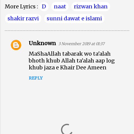
More Lyrics :
D
naat
rizwan khan
shakir razvi
sunni dawat e islami
Unknown
3 November 2019 at 01:37
C
MaShaAllah tabarak wo ta'alah
o
bhoth khub Allah ta'alah aap log
m
khub jaza e Khair Dee Ameen
m
REPLY
e
n
t
s