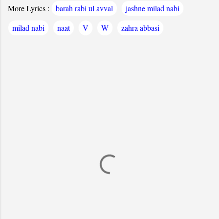
More Lyrics :
barah rabi ul avval
jashne milad nabi
milad nabi
naat
V
W
zahra abbasi
C
o
m
m
e
n
t
s