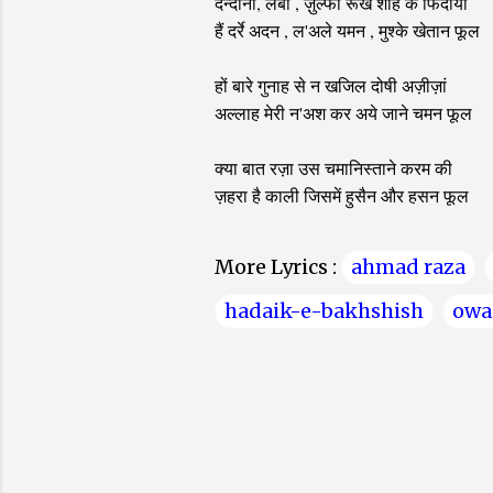
दन्दानो, लबो , ज़ुल्फो रूखे शाह के फिदायी
हैं दर्रे अदन , ल'अले यमन , मुश्के खेतान फूल
हों बारे गुनाह से न खजिल दोषी अज़ीज़ां
अल्लाह मेरी न'अश कर अये जाने चमन फूल
क्या बात रज़ा उस चमानिस्ताने करम की
ज़हरा है काली जिसमें हुसैन और हसन फूल
More Lyrics :
ahmad raza
hadaik-e-bakhshish
owai
C
o
m
m