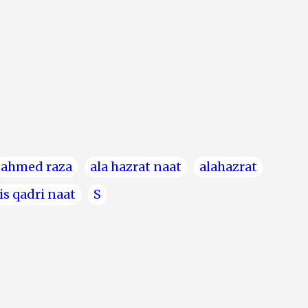
ahmed raza
ala hazrat naat
alahazrat
s qadri naat
S