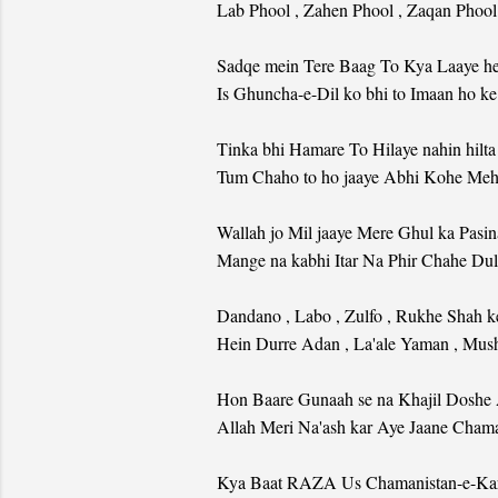
Lab Phool , Zahen Phool , Zaqan Phool
Sadqe mein Tere Baag To Kya Laaye he
Is Ghuncha-e-Dil ko bhi to Imaan ho k
Tinka bhi Hamare To Hilaye nahin hilta
Tum Chaho to ho jaaye Abhi Kohe Meh
Wallah jo Mil jaaye Mere Ghul ka Pasin
Mange na kabhi Itar Na Phir Chahe Du
Dandano , Labo , Zulfo , Rukhe Shah k
Hein Durre Adan , La'ale Yaman , Mus
Hon Baare Gunaah se na Khajil Doshe
Allah Meri Na'ash kar Aye Jaane Cham
Kya Baat RAZA Us Chamanistan-e-Ka