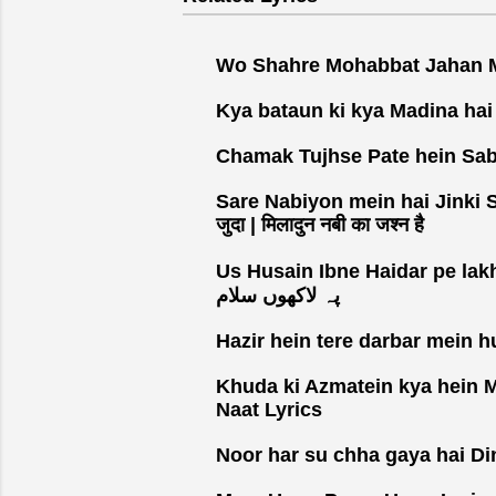
Wo Shahre Mohabbat Jahan Mustafa
Kya bataun ki kya Madina hai lyri
Chamak Tujhse Pate hein Sab Pan
Sare Nabiyon mein hai Jinki Sha
जुदा | मिलादुन नबी का जश्न है
Us Husain Ibne Haidar pe lakhon Salam L
پہ لاکھوں سلام
Khuda ki Azmatein kya hein M
Naat Lyrics
Noor har su chha gaya hai Din