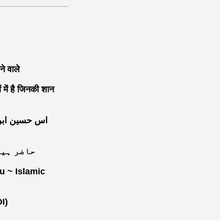
 वाले
ं है जिनकी शान
/ حاضر ہیں تیرے دربار میں ہم
u ~ Islamic
I)