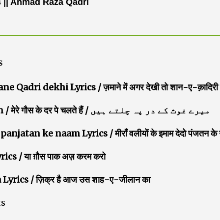
 || Ahmad Raza Qadri
s
ri dekhi Lyrics / ज़माने में अगर देखी तो शान-ए-क़ादिरी 
Mere Gaus ke Dar pe chalte hein / मेरे गौस के दर पे चलते हैं / میرے غوث کے در پہ چلتے ہیں
an ke naam Lyrics / मीराँ वलीयों के इमाम देदो पंजतन के 
 / या ग़ौस पाक अज़ करम करो
yrics / ज़िक्र है आज उस शाह-ए-जीलान का
ts