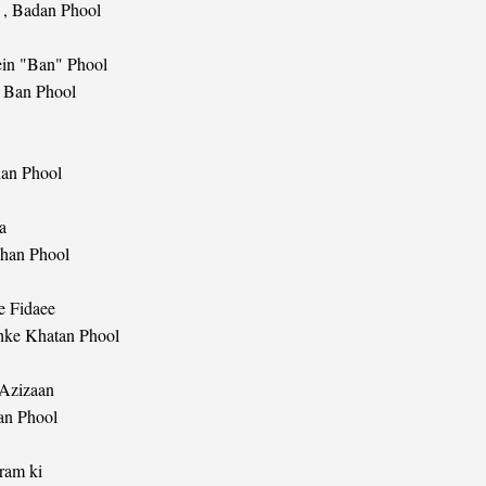
 , Badan Phool
in "Ban" Phool
e Ban Phool
an Phool
a
lhan Phool
e Fidaee
hke Khatan Phool
 Azizaan
an Phool
ram ki