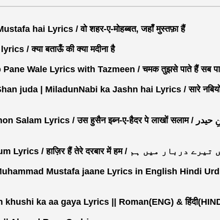
 hai Lyrics / वो शहर-ए-मोहब्बत, जहाँ मुस्तफ़ा हैं
cs / क्या बताऊँ की क्या मदीना है
e Wale Lyrics with Tazmeen / चमक तुझसे पाते हैं सब पाने
n juda | MiladunNabi ka Jashn hai Lyrics / सारे नबियों मे
yrics / उस हुसैन इब्न-ए-हैदर पे लाखों सलाम / اس حسین ابنِ حیدر
Hazir hein tere darbar mein hum Lyrics / हाज़िर हैं तेरे दरबार में हम 
uhammad Mustafa jaane Lyrics in English Hindi Urd
 khushi ka aa gaya Lyrics || Roman(ENG) & हिंदी(HIND