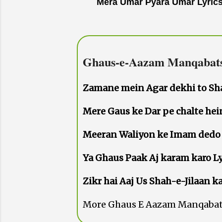
Mera Umar Pyara Umar Lyrics
Ghaus-e-Aazam Manqabat
Zamane mein Agar dekhi to Shane Qad
Meeran Waliyon ke Imam dedo panjat
Ya Ghaus Paak Aj karam karo Lyrics
Zikr hai Aaj Us Shah-e-Jilaan ka L
More Ghaus E Aazam Manqaba