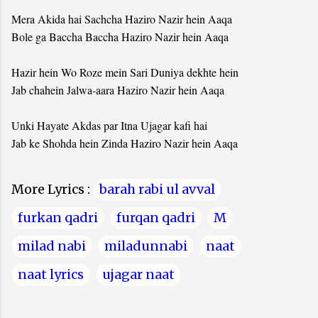
Mera Akida hai Sachcha Haziro Nazir hein Aaqa
Bole ga Baccha Baccha Haziro Nazir hein Aaqa
Hazir hein Wo Roze mein Sari Duniya dekhte hein
Jab chahein Jalwa-aara Haziro Nazir hein Aaqa
Unki Hayate Akdas par Itna Ujagar kafi hai
Jab ke Shohda hein Zinda Haziro Nazir hein Aaqa
More Lyrics :
barah rabi ul avval
furkan qadri
furqan qadri
M
milad nabi
miladunnabi
naat
naat lyrics
ujagar naat
C