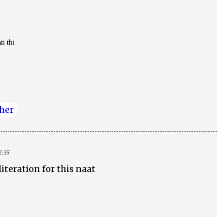
i thi
her
:35
iteration for this naat