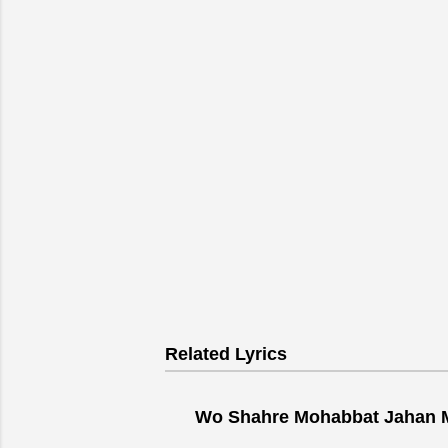
n
t
s
P
o
s
t
Related Lyrics
a
C
Wo Shahre Mohabbat Jahan Mustafa
o
m