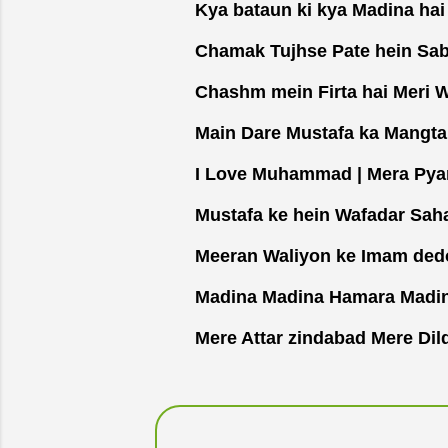
Kya bataun ki kya Madina hai lyri
m
e
Chamak Tujhse Pate hein Sab Pan
n
t
Chashm mein Firta hai Meri Wo Ma
Main Dare Mustafa ka Mangta hun L
I Love Muhammad | Mera Pyar Must
Mustafa ke hein Wafadar Sahaba Ly
Meeran Waliyon ke Imam dedo pan
Madina Madina Hamara Madina Ly
Mere Attar zindabad Mere Dildar zin