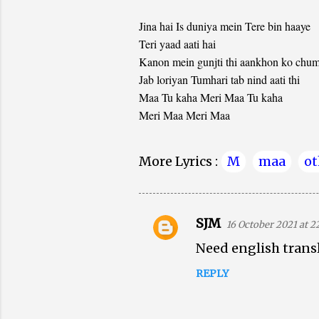
Jina hai Is duniya mein Tere bin haaye
Teri yaad aati hai
Kanon mein gunjti thi aankhon ko chumt
Jab loriyan Tumhari tab nind aati thi
Maa Tu kaha Meri Maa Tu kaha
Meri Maa Meri Maa
More Lyrics :
M
maa
ot
SJM
16 October 2021 at 22
C
Need english transl
o
m
REPLY
m
e