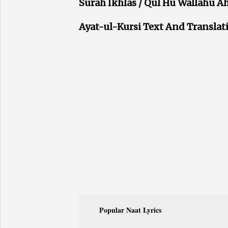
Surah Ikhlas / Qul Hu Wallahu Ah
Ayat-ul-Kursi Text And Translat
Popular Naat Lyrics