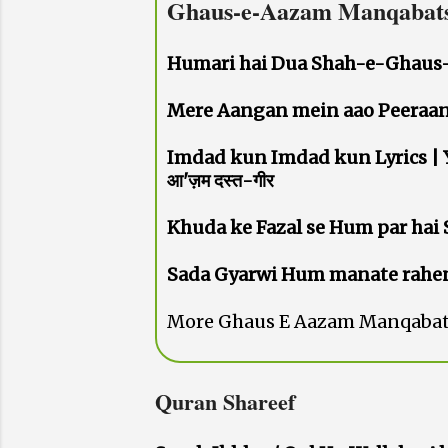
Ghaus-e-Aazam Manqabat
Humari hai Dua Shah-e-Ghaus-ul-w
Mere Aangan mein aao Peeraan-e-Pe
Imdad kun Imdad kun Lyrics | Ya
आ'ज़म दस्त-गीर
Khuda ke Fazal se Hum par hai Say
More Ghaus E Aazam Manqaba
Quran Shareef