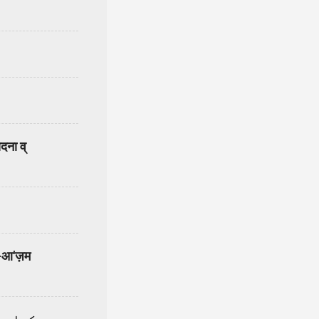
ना व्
ए-आ'ज़म