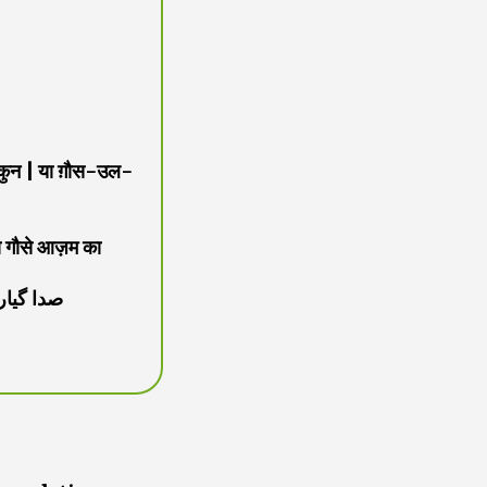
न | या ग़ौस-उल-
 गौसे आज़म का
صدا گیارھویں ہم مناتے رہی