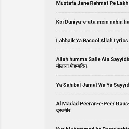
Mustafa Jane Rehmat Pe Lakhon S
Koi Duniya-e-ata mein nahin hamta 
Allah humma Salle Ala Sayyidina
मौलाना मोहम्मदिन
Ya Sahibal Jamal Wa Ya Sayyid
Al Madad Peeran-e-Peer Gaus-e
दस्तगीर