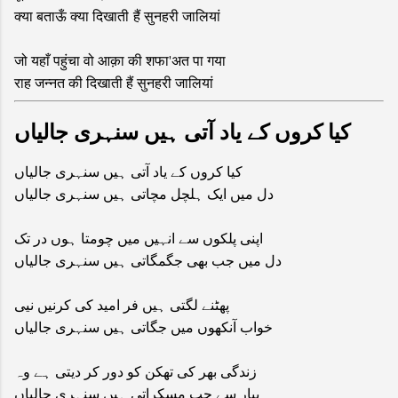
क्या बताऊँ क्या दिखाती हैं सुनहरी जालियां
जो यहाँ पहुंचा वो आक़ा की शफा'अत पा गया
राह जन्नत की दिखाती हैं सुनहरी जालियां
کیا کروں کے یاد آتی ہیں سنہری جالیاں
کیا کروں کے یاد آتی ہیں سنہری جالیاں
دل میں ایک ہلچل مچاتی ہیں سنہری جالیاں
اپنی پلکوں سے انہیں میں چومتا ہوں در تک
دل میں جب بھی جگمگاتی ہیں سنہری جالیاں
پھٹنے لگتی ہیں فر امید کی کرنیں نیی
خواب آنکھوں میں جگاتی ہیں سنہری جالیاں
زندگی بھر کی تھکن کو دور کر دیتی ہے وہ
پیار سے جب مسکراتی ہیں سنہری جالیاں