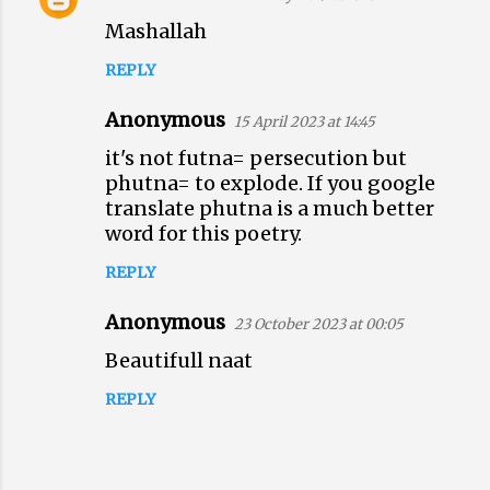
e
Mashallah
n
t
REPLY
s
Anonymous
15 April 2023 at 14:45
it's not futna= persecution but
phutna= to explode. If you google
translate phutna is a much better
word for this poetry.
REPLY
Anonymous
23 October 2023 at 00:05
Beautifull naat
REPLY