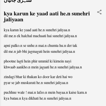
سنہری جالیاں
kya karun ke yaad aati he.n sunehri
jaliyaan
kya karun ke yaad aati he.n sunehri jaliyaa.n
dil me.n ek halchal machaati hai sunehri jaliyaa.n
apni palko.n se unhe.n mai.n chumta hu.n der tak
dil me.n jab bhi jagmagati hein sunehri jaliyaa.n
phootne lagti hein phir ummid ki kirnein nayi
khwaab aankho.n mein jagaati he.n sunehri jaliyaa.n
zindagi bhar ki thakan ko door kar deti hai wo
pyar se jab muskurati he.n sunehri jaliyaa.n
puchhne wale ! mai.n lafzo.n mein bayaa.n kaise karu.n
kya batau.n kya dikhati he.n sunehri jaliyaa.n