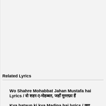
P
o
s
Related Lyrics
t
a
C
Wo Shahre Mohabbat Jahan Mustafa hai
o
Lyrics / वो शहर-ए-मोहब्बत, जहाँ मुस्तफ़ा हैं
m
Kya bataun ki kya Madina hai lyrics / क्या