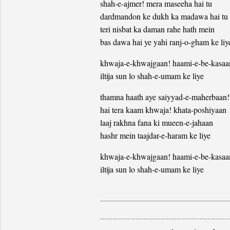
shah-e-ajmer! mera maseeha hai tu
dardmandon ke dukh ka madawa hai tu
teri nisbat ka daman rahe hath mein
bas dawa hai ye yahi ranj-o-gham ke liy
khwaja-e-khwajgaan! haami-e-be-kasaa
iltija sun lo shah-e-umam ke liye
thamna haath aye saiyyad-e-maherbaan!
hai tera kaam khwaja! khata-poshiyaan
laaj rakhna fana ki mueen-e-jahaan
hashr mein taajdar-e-haram ke liye
khwaja-e-khwajgaan! haami-e-be-kasaa
iltija sun lo shah-e-umam ke liye