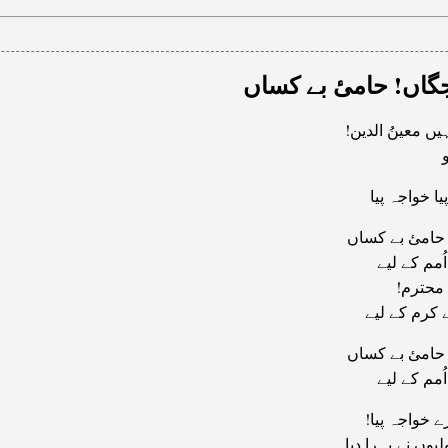
گاں! حامیٔ بے کساں
ہیں معینُ الدین
یا خواجہ پیا
حامیٔ بے کساں
اُمم کے لیے
ِ محترم
ے کرم کے لیے
حامیٔ بے کساں
اُمم کے لیے
رے خواجہ پیا
یوں نے پہرا دیا