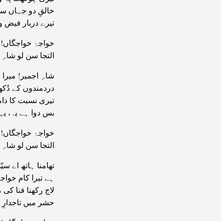
خالقِ دو جہاں سے
تیرے دربار فیض و
خواجۂ خواجگاں! 
التجا سن لو شاہِ 
شاہِ اجمیر! میرا
دردمندوں کے دُکھ 
تیری نسبت کا دا
بس دوا ہے یہ، یہ
خواجۂ خواجگاں! 
التجا سن لو شاہِ 
تھامنا ہاتھ اے سی!
ہے تیرا کام خواج
لاج رکھنا فنا کی 
حشر میں تاجدارِ 