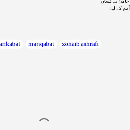
حامیٔ بے کساں
اُمم کے لیے
ankabat
manqabat
zohaib ashrafi