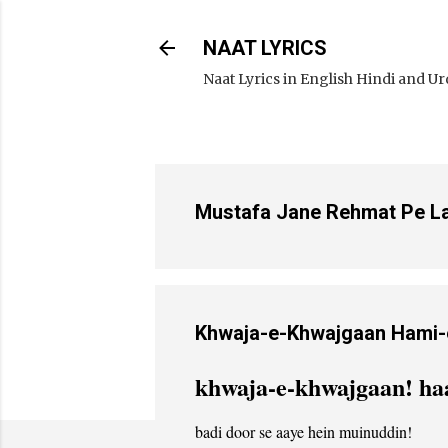
NAAT LYRICS
Naat Lyrics in English Hindi and U
Mustafa Jane Rehmat Pe Lakho
Khwaja-e-Khwajgaan Hami-e-Bek
khwaja-e-khwajgaan! haa
badi door se aaye hein muinuddin!