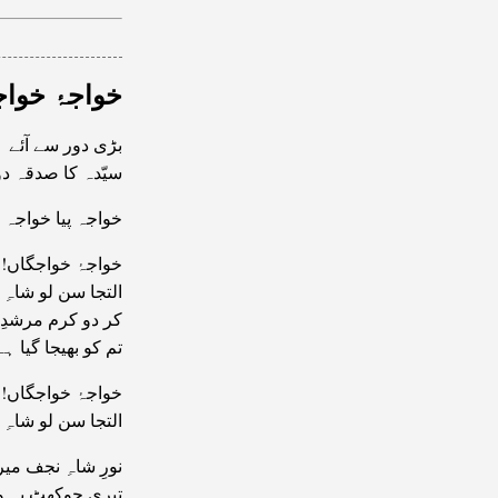
خواجۂ خواج
بڑی دور سے آئے !
سیّدہ کا صدقہ دو
خواجہ پیا خواجہ پ
خواجۂ خواجگاں! 
التجا سن لو شاہِ 
کر دو کرم مرشد!
تم کو بھیجا گیا ہ
خواجۂ خواجگاں! 
التجا سن لو شاہِ 
نورِ شاہِ نجف می!
تیری چوکھٹ پہ ول