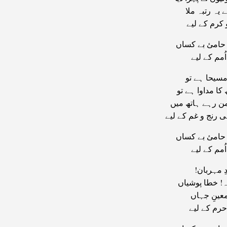
 یہ رتبہ ملا
 کرم کے لیے
حامیٔ بے کساں
اُمم کے لیے
 مسیحا ہے تو
کا مداوا ہے تو
من رہے ہاتھ میں
ی رنج و غم کے لیے
حامیٔ بے کساں
اُمم کے لیے
ّدِ مہربان
ہ! خطا پوشیاں
معینِ جہاں
حرم کے لیے