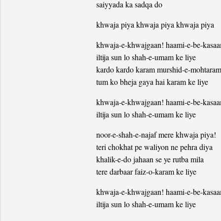
saiyyada ka sadqa do
khwaja piya khwaja piya khwaja piya
khwaja-e-khwajgaan! haami-e-be-kasaa
iltija sun lo shah-e-umam ke liye
kardo kardo karam murshid-e-mohtaram
tum ko bheja gaya hai karam ke liye
khwaja-e-khwajgaan! haami-e-be-kasaa
iltija sun lo shah-e-umam ke liye
noor-e-shah-e-najaf mere khwaja piya!
teri chokhat pe waliyon ne pehra diya
khalik-e-do jahaan se ye rutba mila
tere darbaar faiz-o-karam ke liye
khwaja-e-khwajgaan! haami-e-be-kasaa
iltija sun lo shah-e-umam ke liye