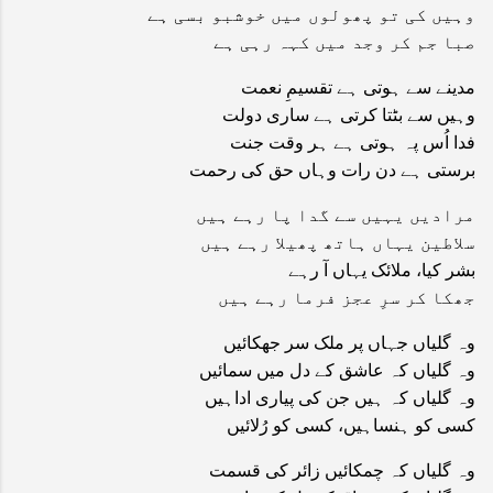
وہیں کی تو پھولوں میں خوشبو بسی ہے
صبا جم کر وجد میں کہہ رہی ہے
مدینے سے ہوتی ہے تقسیمِ نعمت
وہیں سے بٹتا کرتی ہے ساری دولت
فدا اُس پہ ہوتی ہے ہر وقت جنت
برستی ہے دن رات وہاں حق کی رحمت
مرادیں یہیں سے گدا پا رہے ہیں
سلاطین یہاں ہاتھ پھیلا رہے ہیں
بشر کیا، ملائک یہاں آ رہے
جھکا کر سرِ عجز فرما رہے ہیں
وہ گلیاں جہاں پر ملک سر جھکائیں
وہ گلیاں کہ عاشق کے دل میں سمائیں
وہ گلیاں کہ ہیں جن کی پیاری اداہیں
کسی کو ہنساہیں، کسی کو رُلائیں
وہ گلیاں کہ چمکائیں زائر کی قسمت