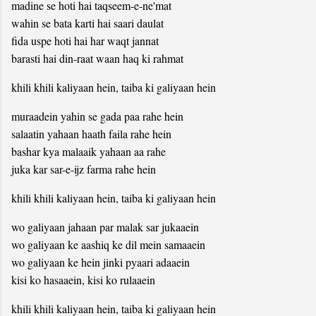
madine se hoti hai taqseem-e-ne'mat
wahin se bata karti hai saari daulat
fida uspe hoti hai har waqt jannat
barasti hai din-raat waan haq ki rahmat
khili khili kaliyaan hein, taiba ki galiyaan hein
muraadein yahin se gada paa rahe hein
salaatin yahaan haath faila rahe hein
bashar kya malaaik yahaan aa rahe
juka kar sar-e-ijz farma rahe hein
khili khili kaliyaan hein, taiba ki galiyaan hein
wo galiyaan jahaan par malak sar jukaaein
wo galiyaan ke aashiq ke dil mein samaaein
wo galiyaan ke hein jinki pyaari adaaein
kisi ko hasaaein, kisi ko rulaaein
khili khili kaliyaan hein, taiba ki galiyaan hein