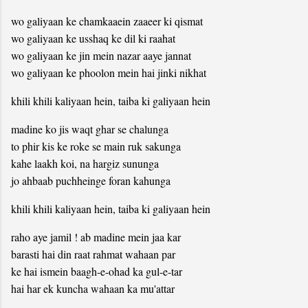
wo galiyaan ke chamkaaein zaaeer ki qismat
wo galiyaan ke usshaq ke dil ki raahat
wo galiyaan ke jin mein nazar aaye jannat
wo galiyaan ke phoolon mein hai jinki nikhat
khili khili kaliyaan hein, taiba ki galiyaan hein
madine ko jis waqt ghar se chalunga
to phir kis ke roke se main ruk sakunga
kahe laakh koi, na hargiz sununga
jo ahbaab puchheinge foran kahunga
khili khili kaliyaan hein, taiba ki galiyaan hein
raho aye jamil ! ab madine mein jaa kar
barasti hai din raat rahmat wahaan par
ke hai ismein baagh-e-ohad ka gul-e-tar
hai har ek kuncha wahaan ka mu'attar