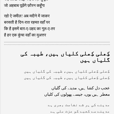
जो अहबाब पूछेंगे फ़ौरन कहूँगा
रहो ऐ जमील! अब मदीने में जाकर
बरसती है दिन-रात रहमत वहाँ पर
कि है इसमें बाग़-ए-उहद का गुल-ए-तर
है हर एक कुंचा वहाँ का मुअत्तर
کِھلی کِھلی کلیاں ہیں، طیبہ کی
گلیاں ہیں
کِھلی کِھلی کلیاں ہیں، طیبہ کی گلیاں ہیں
کِھلی کِھلی کلیاں ہیں، طیبہ کی گلیاں ہیں
عجب دل کشا ہیں، مدینے کی گلیاں
معطر ہیں یوں، جیسے پھولوں کی کلیاں
مدینے کی ہر شے نفاست بھری ہے
مدینے سے کعبے کو عزت ملی ہے