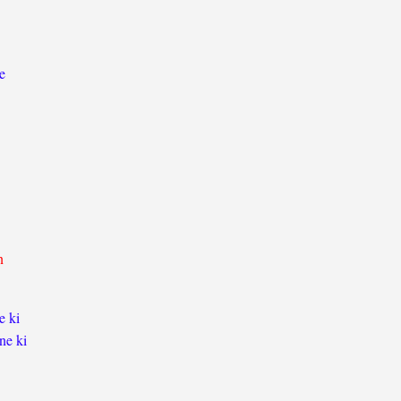
e
n
e ki
ne ki