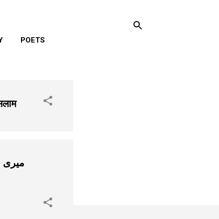
Y
POETS
सलाम