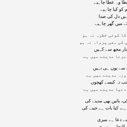
طا وہ عطا چاہیے
کو کیا چاہیے
ہیں دل کی صدا
ے میں گھر چاہیے
کا کوئی خطرہ نہ ہو
 کی بھی پرواہ نہ ہو
ار مجھ سے کہیں
مرنا مدینے میں ہے
 سے یوں ہی نہیں
وزہ مدینے میں ہے
نب نہ کیسے کھچوں
دنیا مدینے میں ہے
ی، باتیں بھی مدینے کی
 ہے، کیا بات ہے جینے کی
ے دعا ہے میری
التجا ہے میری