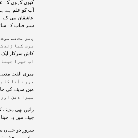
کیوں کہوں کہ ع
آپ کو علم ہے ہم 
عاشقانِ نبی کے 
سبز قباب کے سائ
پھر مجھے موت 
موت کیا زندگی
کاش سرکار ایک ب
اب تیرا جینا 
میری الفت مدینے
میرے آقا کا ر
میں مدینے کی جا
میرا دین اور 
راتیں بھی مدینے ک
جینے میں یہ جینا
سرورِ دو جہاں س
ہاں یہی چشمِ تر 