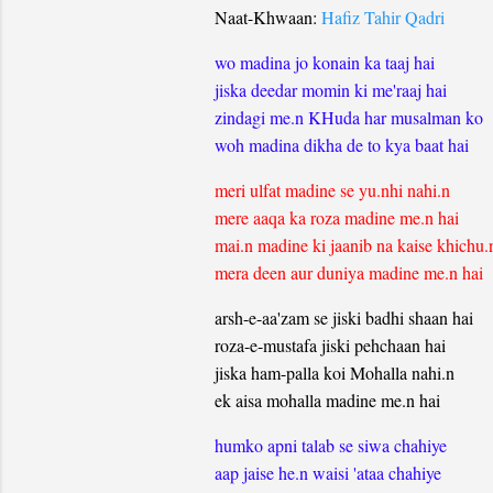
Naat-Khwaan:
Hafiz Tahir Qadri
wo madina jo konain ka taaj hai
jiska deedar momin ki me'raaj hai
zindagi me.n KHuda har musalman ko
woh madina dikha de to kya baat hai
meri ulfat madine se yu.nhi nahi.n
mere aaqa ka roza madine me.n hai
mai.n madine ki jaanib na kaise khichu.
mera deen aur duniya madine me.n hai
arsh-e-aa'zam se jiski badhi shaan hai
roza-e-mustafa jiski pehchaan hai
jiska ham-palla koi Mohalla nahi.n
ek aisa mohalla madine me.n hai
humko apni talab se siwa chahiye
aap jaise he.n waisi 'ataa chahiye