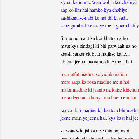
kyu.n kahu.n te 'ataa woh 'ataa chahiye
aap ko ilm hai hamko kya chahiye
aashikaan-e-nabi ke hai dil ki sada
sabz gumbad ke saaye me.n ghar chahiy
fir mujhe maut ka koi khatra na ho
maut kya zindagi ki bhi parwaah na ho
kaash sarkar ek baar mujhse kahe.n
ab tera jeena marna madine me.n hai
meri ulfat madine se yu.nhi nahi.n
mere aaqa ka roza madine me.n hai
mai.n madine ki jaanib na kaise khichu.
mera deen aur duniya madine me.n hai
raate.n bhi madine ki, baate.n bhi madin
jeene me.n ye jeena hai, kya baat hai jee
sarwar-e-do jahaa.n se dua hai meri
haa.n yahi chashm-e-tar iltija hai meri