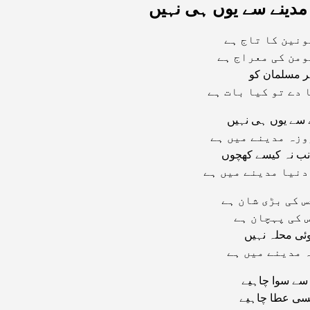
مدینے سے یوں ہی نہیں
ونین کا تاج ہے
ومن کی معراج ہے
ر مسلمان کو
 دے تو کیا بات ہے
 سے یوں ہی نہیں
وزہ مدینے میں ہے
نب نہ کیسے کھچوں
دنیا مدینے میں ہے
س کی بڑی شان ہے
س کی پہچان ہے
وئی محلہ نہیں
 مدینے میں ہے
سے سوا چاہیے
سی عطا چاہیے