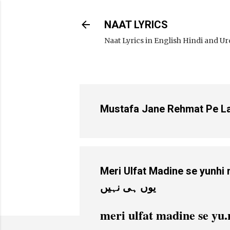
NAAT LYRICS
Naat Lyrics in English Hindi and U
Mustafa Jane Rehmat Pe Lakho
Meri Ulfat Madine se yunhi nahi Lyrics / 
یوں ہی نہیں
meri ulfat madine se yu.