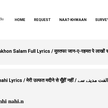
Skip to main content
rdu
HOME
REQUEST
NAAT-KHWAAN
SURVE
n Salam Full Lyrics / मुस्तफा जान-ए-रहमत पे लाखों 
मेरी उल्फत मदीने से यूँहीं नहीं / میری الفت مدینے سے
nhi nahi.n