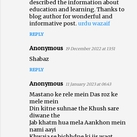
described the information about
m
education and learning. Thanks to
m
blog author for wonderful and
e
informative post.
urdu wazaif
n
REPLY
t
s
Anonymous
19 December 2022 at 13:51
Shabaz
REPLY
Anonymous
11 January 2023 at 06:43
Mastano ke rele mein Das roz ke
mele mein
Din kitne suhnae the Khush sare
diwane the
Jab khatm hua mela Aankhon mein
nami aayi
Khwaja se bichhdne ki jis waqt