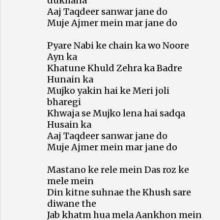
dukhana
Aaj Taqdeer sanwar jane do
Muje Ajmer mein mar jane do
Pyare Nabi ke chain ka wo Noore
Ayn ka
Khatune Khuld Zehra ka Badre
Hunain ka
Mujko yakin hai ke Meri joli
bharegi
Khwaja se Mujko lena hai sadqa
Husain ka
Aaj Taqdeer sanwar jane do
Muje Ajmer mein mar jane do
Mastano ke rele mein Das roz ke
mele mein
Din kitne suhnae the Khush sare
diwane the
Jab khatm hua mela Aankhon mein