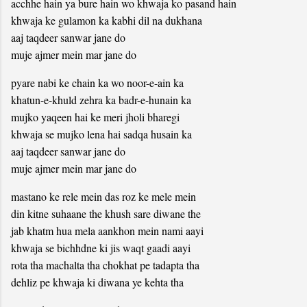
acchhe hain ya bure hain wo khwaja ko pasand hain
khwaja ke gulamon ka kabhi dil na dukhana
aaj taqdeer sanwar jane do
muje ajmer mein mar jane do
pyare nabi ke chain ka wo noor-e-ain ka
khatun-e-khuld zehra ka badr-e-hunain ka
mujko yaqeen hai ke meri jholi bharegi
khwaja se mujko lena hai sadqa husain ka
aaj taqdeer sanwar jane do
muje ajmer mein mar jane do
mastano ke rele mein das roz ke mele mein
din kitne suhaane the khush sare diwane the
jab khatm hua mela aankhon mein nami aayi
khwaja se bichhdne ki jis waqt gaadi aayi
rota tha machalta tha chokhat pe tadapta tha
dehliz pe khwaja ki diwana ye kehta tha