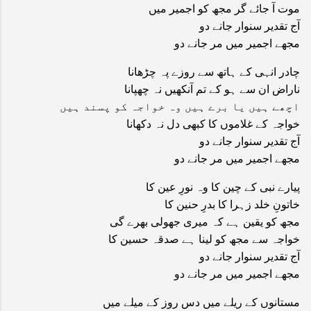
موت آ جائے گر مجھ کو اجمیر میں
آج تقدیر سنوار جانے دو
مجھے اجمیر میں مر جانے دو
چادر انہی کے ہاتھ سے روزے پہ چڑھانا
ناراض ان سے ہو کے تم آنکھیں نہ چھپانا
اچھے ہیں یا برے ہیں وہ خواجہ کو پسند ہیں
خواجہ کے غلاموں کا کبھی دل نہ دکھانا
آج تقدیر سنوار جانے دو
مجھے اجمیر میں مر جانے دو
پیارے نبی کے چین کا وہ نورِ عین کا
خاتونِ خلد زہرا کا بدرِ حنین کا
مجھ کو یقین ہے کہ میری جھولی بھرے گی
خواجہ سے مجھ کو لینا ہے صدقہ حسین کا
آج تقدیر سنوار جانے دو
مجھے اجمیر میں مر جانے دو
مستانوں کے ریلے میں دس روز کے میلے میں