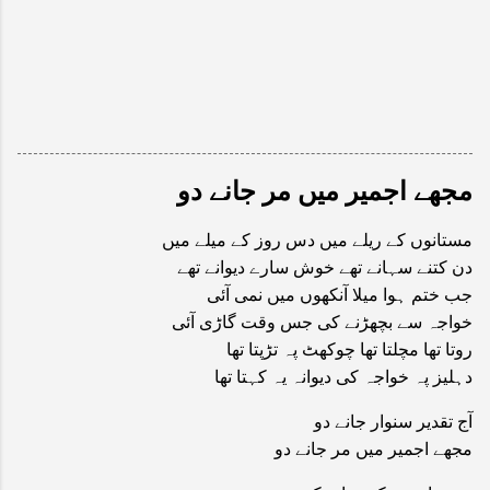
مجھے اجمیر میں مر جانے دو
مستانوں کے ریلے میں دس روز کے میلے میں
دن کتنے سہانے تھے خوش سارے دیوانے تھے
جب ختم ہوا میلا آنکھوں میں نمی آئی
خواجہ سے بچھڑنے کی جس وقت گاڑی آئی
روتا تھا مچلتا تھا چوکھٹ پہ تڑپتا تھا
دہلیز پہ خواجہ کی دیوانہ یہ کہتا تھا
آج تقدیر سنوار جانے دو
مجھے اجمیر میں مر جانے دو