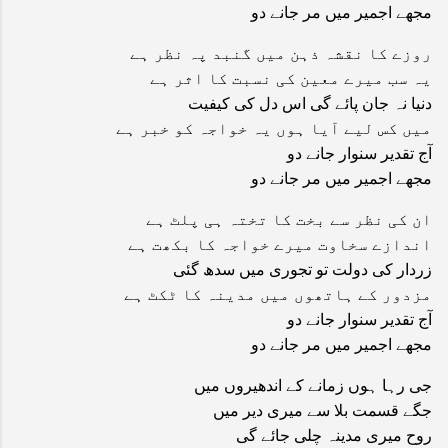
مجھے اجمیر میں مر جانے دو
روزے کا نقشہ ذہن میں گنبد پہ نظر ہے
یہ سب میرے معین کی نسبت کا اثر ہے
دنیا نہ جان پائے گی اس دل کی کیفیت
میں کس لیے آیا ہوں یہ خواجہ کو خبر ہے
آج تقدیر سنوار جانے دو
مجھے اجمیر میں مر جانے دو
ان کی نظر سے بخت کا تختہ ہی پلٹ ہے
اندازے سخاوت میرے خواجہ کا بکھت ہے
زردار کی دولت تو تجوری میں سدھ گئی
مزدور کے ہاتھوں میں مدینہ کا ٹکٹ ہے
آج تقدیر سنوار جانے دو
مجھے اجمیر میں مر جانے دو
جی رہا ہوں زمانے کے اندھیروں میں
جگے قسمت بلا سے میری دیر میں
روح میری مدینہ چلی جائے گی