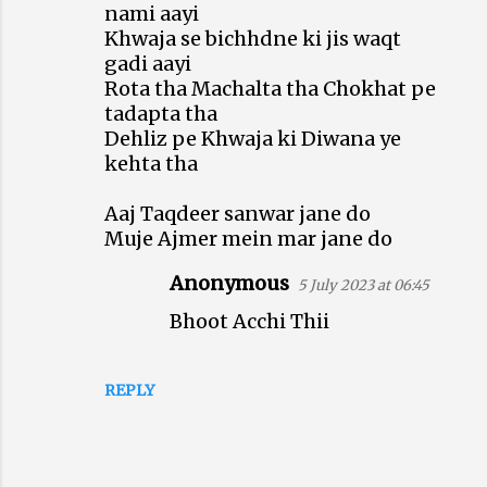
nami aayi
Khwaja se bichhdne ki jis waqt
gadi aayi
Rota tha Machalta tha Chokhat pe
tadapta tha
Dehliz pe Khwaja ki Diwana ye
kehta tha
Aaj Taqdeer sanwar jane do
Muje Ajmer mein mar jane do
Anonymous
5 July 2023 at 06:45
Bhoot Acchi Thii
REPLY