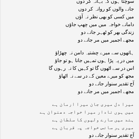
سوچتا ہوں کہ بہانہ کر دوں
جانے والوں کو روانہ کر دوں
میں کسی کو بھی نظر نہ آؤں
دامانے خواجہ میں میں چھپ جاؤں
زندگی بھر کو ٹھہر جانے دو
مجھے اجمیر میں مر جانے دو
ہاتھوں سے میرے چشتیہ دامن نہ چھڑاؤ
میں در پہ پڑا ہوں تمہیں جانا ہو تو جاؤ
اس در سے اٹھوں گا تو کہیں کا نہ رہوں گا
مجھ کو میرے معین کے در سے نہ اٹھاؤ
آج تقدیر سنوار جانے دو
مجھے اجمیر میں مر جانے دو
میرا دل میری جان میرا ارمان ہے
میں ہوں نادار میرا خواجہ دھنوان ہے
ہند میں سارے ولیوں کا سلطان ہے
میری ہر سانس خواجہ پہ قربان ہے
آج تقدیر سنوار جانے دو