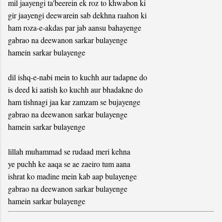
mil jaayengi ta'beerein ek roz to khwabon ki
gir jaayengi deewarein sab dekhna raahon ki
ham roza-e-akdas par jab aansu bahayenge
gabrao na deewanon sarkar bulayenge
hamein sarkar bulayenge
dil ishq-e-nabi mein to kuchh aur tadapne do
is deed ki aatish ko kuchh aur bhadakne do
ham tishnagi jaa kar zamzam se bujayenge
gabrao na deewanon sarkar bulayenge
hamein sarkar bulayenge
lillah muhammad se rudaad meri kehna
ye puchh ke aaqa se ae zaeiro tum aana
ishrat ko madine mein kab aap bulayenge
gabrao na deewanon sarkar bulayenge
hamein sarkar bulayenge