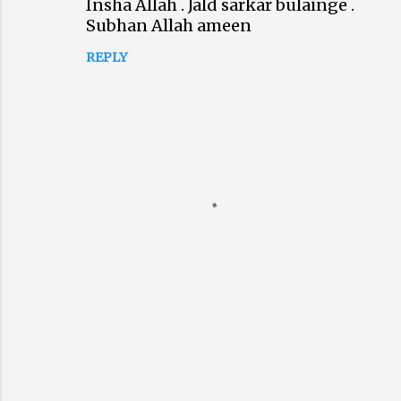
Insha Allah . Jald sarkar bulainge .
o
Subhan Allah ameen
m
m
REPLY
e
n
t
s
P
o