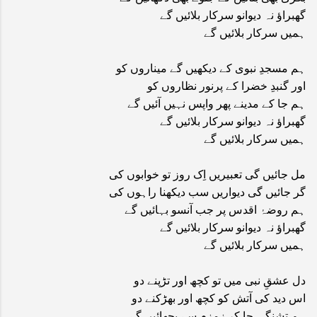
گھبراؤ نہ دیوانو سرکار بلائیں گے
ہمیں سرکار بلائیں گے
ہم مسجدِ نبوی کے دیکھیں گے میناروں کو
اور گنبدِ خضرا کے پرنور نظاروں کو
ہم جا کے مدینے پھر واپس نہیں آئیں گے
گھبراؤ نہ دیوانو سرکار بلائیں گے
ہمیں سرکار بلائیں گے
مل جائیں گی تعبیریں اِک روز تو خوابوں کی
گر جائیں گی دیواریں سب دیکھنا راہوں کی
ہم روضۂ اقدس پر جب آنسو بہائیں گے
گھبراؤ نہ دیوانو سرکار بلائیں گے
ہمیں سرکار بلائیں گے
دل عشقِ نبی میں تو کچھ اور تڑپنے دو
اس دید کی آتش کو کچھ اور بھڑکنے دو
ہم تشنگی جا کر زمزم سے بجھائیں گے