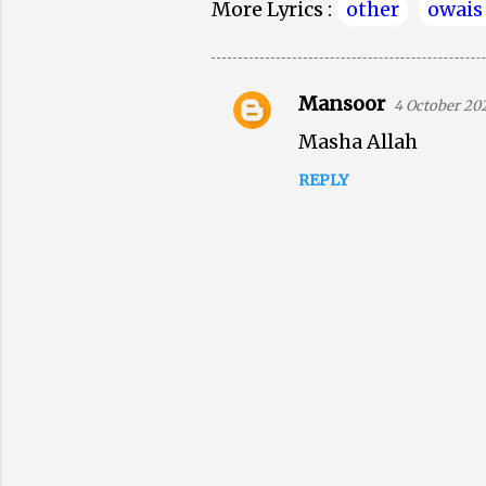
More Lyrics :
other
owais
Mansoor
4 October 202
C
Masha Allah
o
m
REPLY
m
e
n
t
s