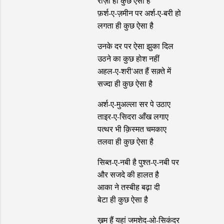
रौज़ा ही कुछ ऐसा है
फ़र्श-ए-ज़मीन पर अर्श-ए-बरी हो
लगता ही कुछ ऐसा है
उनके दर पर ऐसा झुका दिल
उठने का कुछ होश नहीं
अहल-ए-शरी'अत हैं सक़्ते में
सज्दा ही कुछ ऐसा है
अर्श-ए-मुअल्ला सर पे उठाए
ताइर-ए-सिदरा आँख लगाए
पत्थर भी क़िस्मत चमकाए
तलवा ही कुछ ऐसा है
सिब्त-ए-नबी है पुश्त-ए-नबी पर
और सजदे की हालत है
आका ने तस्बीह बढ़ा दी
बेटा ही कुछ ऐसा है
ख़म हैं यहां जमशेद-ओ-सिकंदर