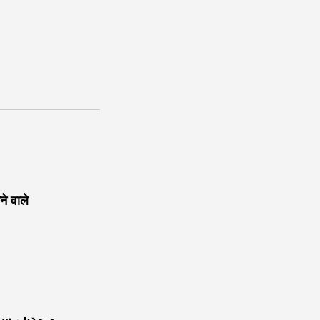
 वाले
ाह क्यों आ गए / ہم مدینے سے اللہ کیوں آ گئے