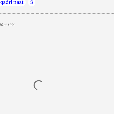
 qadri naat
S
0 at 11:16