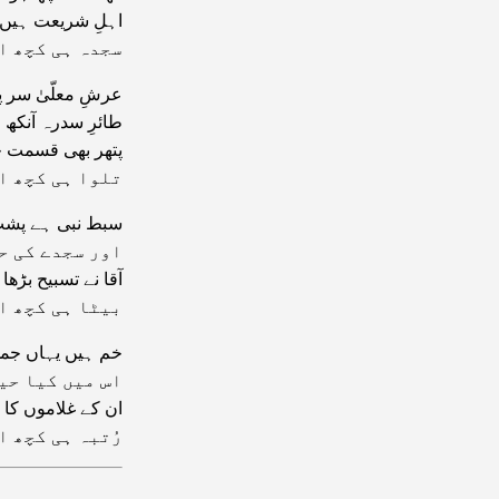
اہلِ شریعت ہیں
سجدہ ہی کچھ ا
عرشِ معلّیٰ سر پہ
طائرِ سدرہ آنکھ ل
پتھر بھی قسمت چ
تلوا ہی کچھ ا
سبط نبی ہے پشت 
اور سجدے کی ح
آقا نے تسبیح بڑھا
بیٹا ہی کچھ ا
خم ہیں یہاں جم
اس میں کیا حی
ان کے غلاموں کا 
رُتبہ ہی کچھ ا