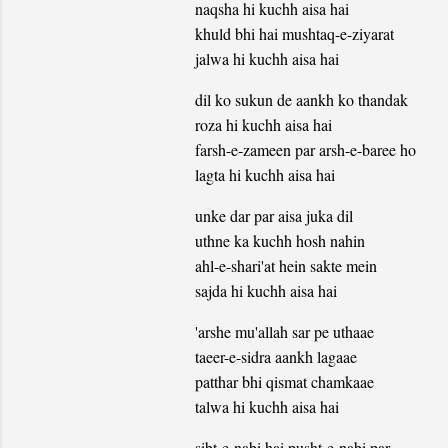
naqsha hi kuchh aisa hai
khuld bhi hai mushtaq-e-ziyarat
jalwa hi kuchh aisa hai
dil ko sukun de aankh ko thandak
roza hi kuchh aisa hai
farsh-e-zameen par arsh-e-baree ho
lagta hi kuchh aisa hai
unke dar par aisa juka dil
uthne ka kuchh hosh nahin
ahl-e-shari'at hein sakte mein
sajda hi kuchh aisa hai
'arshe mu'allah sar pe uthaae
taeer-e-sidra aankh lagaae
patthar bhi qismat chamkaae
talwa hi kuchh aisa hai
sibt-e-nabi hai pusht-e-nabi par