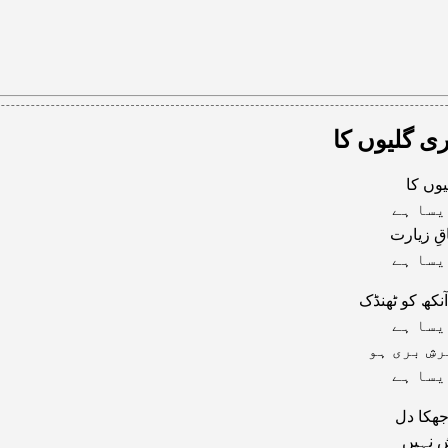
ی گلیوں کا
وں کا
یسا ہے
قِ زیارت
یسا ہے
نکھ کو ٹھنڈک
یسا ہے
رشِ بری ہو
یسا ہے
جھکا دل
ش نہیں