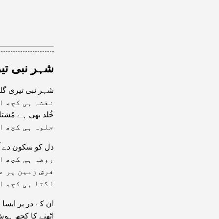
شہر نبی تیر
شہر نبی تیری گلی
نقشہ ہی کچھ ا
خُلد بھی ہے مُشتا
جلوہ ہی کچھ ا
دل کو سکون دے آ
روضہ ہی کچھ ا
فرشِ زمین پر ع
لگتا ہی کچھ ا
ان کے در پر ایسا 
اٹھنے کا کچھ ہو