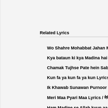
P
o
s
t
Related Lyrics
a
C
Wo Shahre Mohabbat Jahan Mustafa
o
m
Kya bataun ki kya Madina hai lyri
m
e
Chamak Tujhse Pate hein Sab Pan
n
t
Kun fa ya kun fa ya kun Lyrics 
Ik Khawab Sunawan Purnoor Fizawa