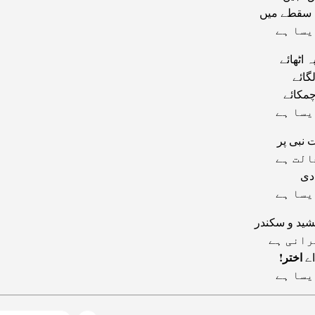
 سقطے میں
یسا ہے
 اٹھائے
گائے
مکائے
یسا ہے
نبی پر
الت ہے
 دی
یسا ہے
شید و سکندر
رانی ہے
اختر!
اے
یسا ہے