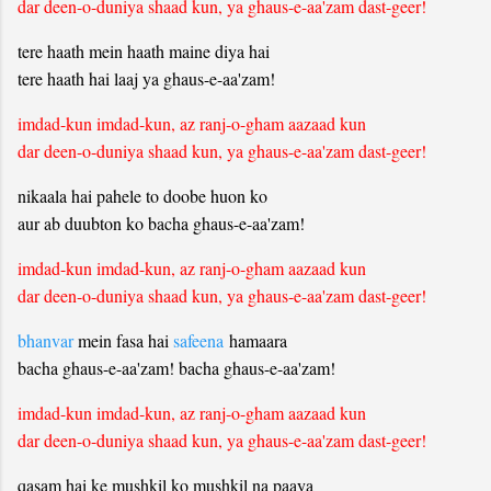
dar deen-o-duniya shaad kun, ya ghaus-e-aa'zam dast-geer!
tere haath mein haath maine diya hai
tere haath hai laaj ya ghaus-e-aa'zam!
imdad-kun imdad-kun, az ranj-o-gham aazaad kun
dar deen-o-duniya shaad kun, ya ghaus-e-aa'zam dast-geer!
nikaala hai pahele to doobe huon ko
aur ab duubton ko bacha ghaus-e-aa'zam!
imdad-kun imdad-kun, az ranj-o-gham aazaad kun
dar deen-o-duniya shaad kun, ya ghaus-e-aa'zam dast-geer!
bhanvar
mein fasa hai
safeena
hamaara
bacha ghaus-e-aa'zam! bacha ghaus-e-aa'zam!
imdad-kun imdad-kun, az ranj-o-gham aazaad kun
dar deen-o-duniya shaad kun, ya ghaus-e-aa'zam dast-geer!
qasam hai ke mushkil ko mushkil na paaya