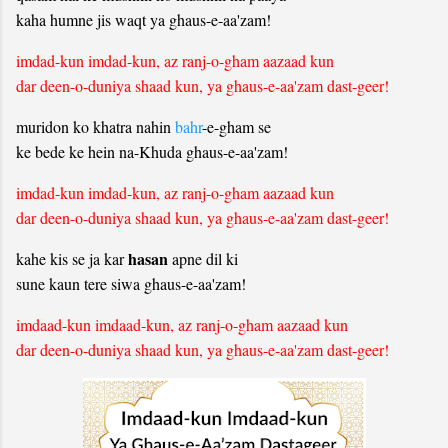
kaha humne jis waqt ya ghaus-e-aa'zam!
imdad-kun imdad-kun, az ranj-o-gham aazaad kun
dar deen-o-duniya shaad kun, ya ghaus-e-aa'zam dast-geer!
muridon ko khatra nahin
bahr
-e-gham se
ke bede ke hein na-Khuda ghaus-e-aa'zam!
imdad-kun imdad-kun, az ranj-o-gham aazaad kun
dar deen-o-duniya shaad kun, ya ghaus-e-aa'zam dast-geer!
hasan
kahe kis se ja kar
apne dil ki
sune kaun tere siwa ghaus-e-aa'zam!
imdaad-kun imdaad-kun, az ranj-o-gham aazaad kun
dar deen-o-duniya shaad kun, ya ghaus-e-aa'zam dast-geer!