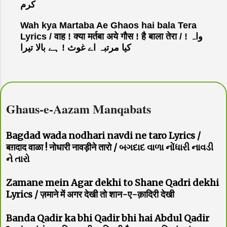
کرم
Wah kya Martaba Ae Ghaos hai bala Tera
Lyrics / वाह ! क्या मर्तबा अये गौस ! है बाला तेरा / واہ !
کیا مرتبہ اے غوث ! ہے بالا تیرا
Ghaus-e-Aazam Manqabats
Bagdad wada nodhari navdi ne taro Lyrics /
बग़दाद वाळा ! नोधारी नावड़ीने तारो / બગદાદ વાળા નોંધારી નાવડી
ને તારો
Zamane mein Agar dekhi to Shane Qadri dekhi
Lyrics / ज़माने में अगर देखी तो शान-ए-क़ादिरी देखी
Banda Qadir ka bhi Qadir bhi hai Abdul Qadir