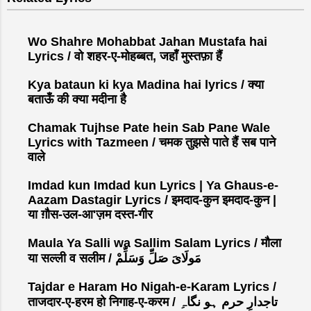
t
a
C
Wo Shahre Mohabbat Jahan Mustafa hai
o
Lyrics / वो शहर-ए-मोहब्बत, जहाँ मुस्तफ़ा हैं
m
Kya bataun ki kya Madina hai lyrics / क्या
m
बताऊँ की क्या मदीना है
e
n
Chamak Tujhse Pate hein Sab Pane Wale
t
Lyrics with Tazmeen / चमक तुझसे पाते हैं सब पाने
वाले
Imdad kun Imdad kun Lyrics | Ya Ghaus-e-
Aazam Dastagir Lyrics / इमदाद-कुन इमदाद-कुन |
या ग़ौस-उल-आ'ज़म दस्त-गीर
Maula Ya Salli wa Sallim Salam Lyrics / मौला
या सल्ली व सलीम / مَولَاىَ صَلِّ وَسَلِّمْ
Tajdar e Haram Ho Nigah-e-Karam Lyrics /
ताजदार-ए-हरम हो निगाह-ए-करम / تاجدارِ حرم ہو نگاہِ