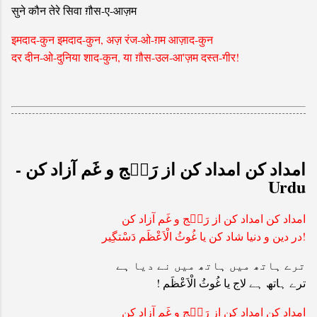
सुने कौन तेरे सिवा ग़ौस-ए-आज़म
इमदाद-कुन इमदाद-कुन, अज़ रंज-ओ-ग़म आज़ाद-कुन
दर दीन-ओ-दुनिया शाद-कुन, या ग़ौस-उल-आ'ज़म दस्त-गीर!
امداد کن امداد کن از رَن٘ج و غَم آزاد کن -
Urdu
امداد کن امداد کن از رَن٘ج و غَم آزاد کن
!در دین و دنیا شاد کن یا غُوثُ الْاَعْظَم دَسْتگِیر
ترے ہاتھ میں ہاتھ میں نے دیا ہے
ترے ہاتھ ہے لاج یا غُوثُ الْاَعْظَم !
امداد کن امداد کن از رَن٘ج و غَم آزاد کن