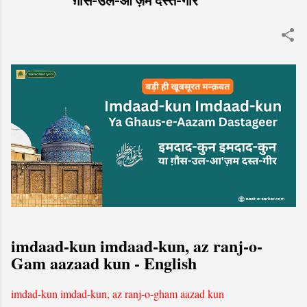
ग़ौस-उल-आ'ज़म दस्त-गीर
imdaad-kun imdaad-kun, az ranj-o-
Gam aazaad kun - English
imdad-kun imdad-kun, az ranj-o-gham aazad kun