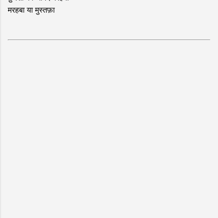
मरहबा या मुस्तफ़ा