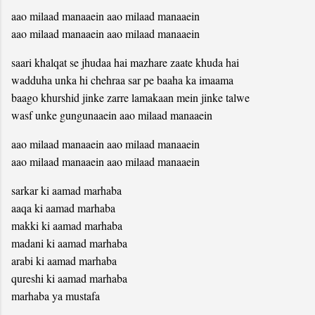
aao milaad manaaein aao milaad manaaein
aao milaad manaaein aao milaad manaaein
saari khalqat se jhudaa hai mazhare zaate khuda hai
wadduha unka hi chehraa sar pe baaha ka imaama
baago khurshid jinke zarre lamakaan mein jinke talwe
wasf unke gungunaaein aao milaad manaaein
aao milaad manaaein aao milaad manaaein
aao milaad manaaein aao milaad manaaein
sarkar ki aamad marhaba
aaqa ki aamad marhaba
makki ki aamad marhaba
madani ki aamad marhaba
arabi ki aamad marhaba
qureshi ki aamad marhaba
marhaba ya mustafa