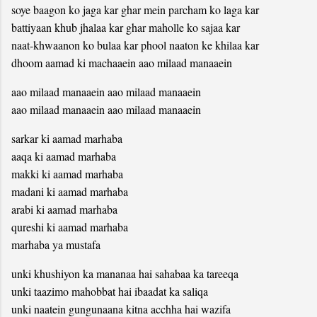
soye baagon ko jaga kar ghar mein parcham ko laga kar
battiyaan khub jhalaa kar ghar maholle ko sajaa kar
naat-khwaanon ko bulaa kar phool naaton ke khilaa kar
dhoom aamad ki machaaein aao milaad manaaein
aao milaad manaaein aao milaad manaaein
aao milaad manaaein aao milaad manaaein
sarkar ki aamad marhaba
aaqa ki aamad marhaba
makki ki aamad marhaba
madani ki aamad marhaba
arabi ki aamad marhaba
qureshi ki aamad marhaba
marhaba ya mustafa
unki khushiyon ka mananaa hai sahabaa ka tareeqa
unki taazimo mahobbat hai ibaadat ka saliqa
unki naatein gungunaana kitna acchha hai wazifa