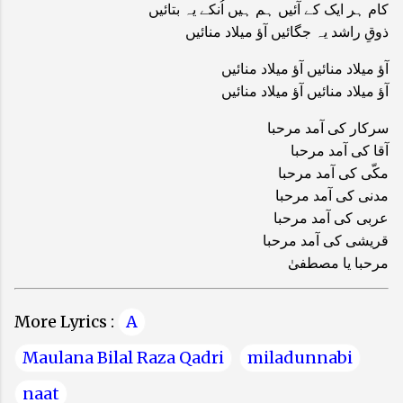
کام ہر ایک کے آئیں ہم ہیں اُنکے یہ بتائیں
ذوقِ راشد یہ جگائیں آؤ میلاد منائیں
آؤ میلاد منائیں آؤ میلاد منائیں
آؤ میلاد منائیں آؤ میلاد منائیں
سرکار کی آمد مرحبا
آقا کی آمد مرحبا
مکّی کی آمد مرحبا
مدنی کی آمد مرحبا
عربی کی آمد مرحبا
قریشی کی آمد مرحبا
مرحبا یا مصطفیٰ
More Lyrics :
A
Maulana Bilal Raza Qadri
miladunnabi
naat