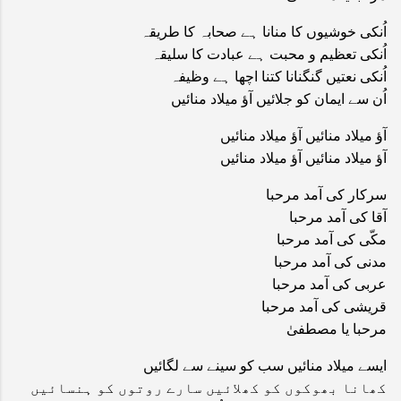
اُنکی خوشیوں کا منانا ہے صحابہ کا طریقہ
اُنکی تعظیم و محبت ہے عبادت کا سلیقہ
اُنکی نعتیں گنگنانا کتنا اچھا ہے وظیفہ
اُن سے ایمان کو جلائیں آؤ میلاد منائیں
آؤ میلاد منائیں آؤ میلاد منائیں
آؤ میلاد منائیں آؤ میلاد منائیں
سرکار کی آمد مرحبا
آقا کی آمد مرحبا
مکّی کی آمد مرحبا
مدنی کی آمد مرحبا
عربی کی آمد مرحبا
قریشی کی آمد مرحبا
مرحبا یا مصطفیٰ
ایسے میلاد منائیں سب کو سینے سے لگائیں
کھانا بھوکوں کو کھلائیں سارے روتوں کو ہنسائیں