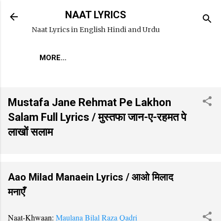
Skip to main content
NAAT LYRICS
Naat Lyrics in English Hindi and Urdu
MORE…
Mustafa Jane Rehmat Pe Lakhon
Salam Full Lyrics / मुस्तफा जान-ए-रहमत पे
लाखों सलाम
Aao Milad Manaein Lyrics / आओ मिलाद
मनाएँ
Naat-Khwaan:
Maulana Bilal Raza Qadri