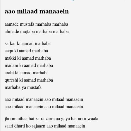
aao milaad manaaein
aamade mustafa marhaba marhaba
ahmade mujtaba marhaba marhaba
sarkar ki aamad marhaba
aaqa ki aamad marhaba
makki ki aamad marhaba
madani ki aamad marhaba
arabi ki aamad marhaba
qureshi ki aamad marhaba
marhaba ya mustafa
aao milaad manaaein aao milaad manaaein
aao milaad manaaein aao milaad manaaein
jhoom uthaa hai zarra zarra aa gaya hai noor waala
saari dharti ko sajaaen aao milaad manaaein