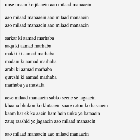
unse imaan ko jilaaein aao milaad manaaein
aao milaad manaaein aao milaad manaaein
aao milaad manaaein aao milaad manaaein
sarkar ki aamad marhaba
aaqa ki aamad marhaba
makki ki aamad marhaba
madani ki aamad marhaba
arabi ki aamad marhaba
qureshi ki aamad marhaba
marhaba ya mustafa
aese milaad manaaein sabko seene se lagaaein
khaana bhukon ko khilaaein saare roton ko hasaaein
kaam har ek ke aaein ham hein unke ye bataaein
zauq raashid ye jagaaein aao milaad manaaein
aao milaad manaaein aao milaad manaaein