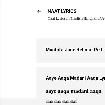
NAAT LYRICS
Naat Lyrics in English Hindi and U
Mustafa Jane Rehmat Pe Lakho
Aaye Aaqa Madani Aaqa Lyr
aaye aaqa madani aaqa
allah allah allah allah