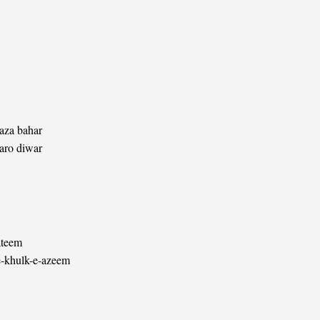
aaza bahar
daro diwar
ateem
e-khulk-e-azeem