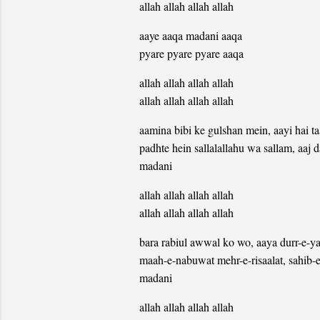
allah allah allah allah
aaye aaqa madani aaqa
pyare pyare pyare aaqa
allah allah allah allah
allah allah allah allah
aamina bibi ke gulshan mein, aayi hai t
padhte hein sallalallahu wa sallam, aaj 
madani
allah allah allah allah
allah allah allah allah
bara rabiul awwal ko wo, aaya durr-e-y
maah-e-nabuwat mehr-e-risaalat, sahib-
madani
allah allah allah allah