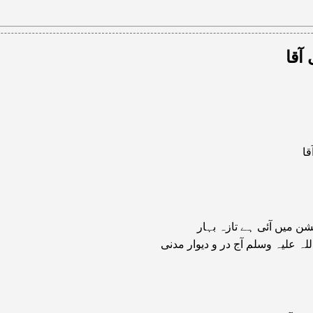
 آقا
قا
شن میں آئی ہے تازہ بہار
للہ علیہ وسلم آج در و دیوار مدنی