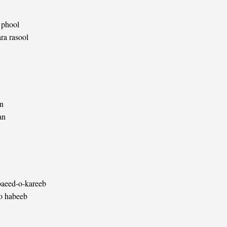
 phool
ra rasool
an
an
baeed-o-kareeb
wo habeeb