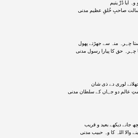
ہ آیا دُرِّ یتیم
سالت صاحبِ خُلقِ عظیم مدنی
ا چہرہ منہ سے جھڑتے پھول
ا چہرہ حق کا پیارا رسول مدنی
جھلانے لوری دے ذی شان
تِ عالم دو جہاں کے سلطان مدنی
ھ جانے دیکھے بعید و قریب
ے والا اللہ کا وہ حبیب مدنی