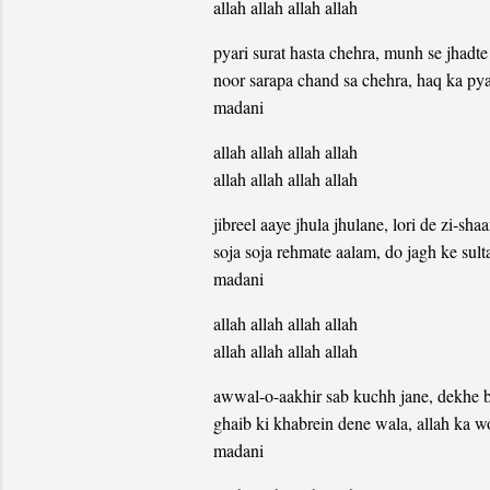
allah allah allah allah
pyari surat hasta chehra, munh se jhadte
noor sarapa chand sa chehra, haq ka pya
madani
allah allah allah allah
allah allah allah allah
jibreel aaye jhula jhulane, lori de zi-sha
soja soja rehmate aalam, do jagh ke sult
madani
allah allah allah allah
allah allah allah allah
awwal-o-aakhir sab kuchh jane, dekhe 
ghaib ki khabrein dene wala, allah ka 
madani