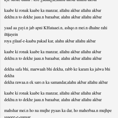
kaabe ki ronak kaabe ka manzar, allahu akbar allahu akbar
dekhu.n to dekhe jaau.n baraabar, alahu akbar allahu akbar
yaad aa gayi.n jab apni KHataaei.n, ashqo.n mei.n dhalne rahi
iltijayein
roya gilaaf-e-kaaba pakad kar, alahu akbar allahu akbar
kaabe ki ronak kaabe ka manzar, allahu akbar allahu akbar
dekhu.n to dekhe jaau.n baraabar, alahu akbar allahu akbar
dekha safa bhi, marwaah bhi dekha, rabb ke karam ka jalwa bhi
dekha
dekha rawaa.n ek saro.n ka samandar,alahu akbar allahu akbar
kaabe ki ronak kaabe ka manzar, allahu akbar allahu akbar
dekhu.n to dekhe jaau.n baraabar, alahu akbar allahu akbar
mahshar mei.n ho na mujhe pyaas ka dar, ho maherbaa.n mujhpe
saaqee-e-qausar