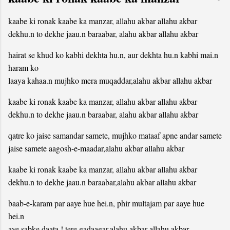
kaabe ki ronak kaabe ka manzar, allahu akbar allahu akbar
dekhu.n to dekhe jaau.n baraabar, alahu akbar allahu akbar
hairat se khud ko kabhi dekhta hu.n, aur dekhta hu.n kabhi mai.n
haram ko
laaya kahaa.n mujhko mera muqaddar,alahu akbar allahu akbar
kaabe ki ronak kaabe ka manzar, allahu akbar allahu akbar
dekhu.n to dekhe jaau.n baraabar, alahu akbar allahu akbar
qatre ko jaise samandar samete, mujhko mataaf apne andar samete
jaise samete aagosh-e-maadar,alahu akbar allahu akbar
kaabe ki ronak kaabe ka manzar, allahu akbar allahu akbar
dekhu.n to dekhe jaau.n baraabar,alahu akbar allahu akbar
baab-e-karam par aaye hue hei.n, phir multajam par aaye hue
hei.n
aye sabke daata ! tere gadaagar,alahu akbar allahu akbar