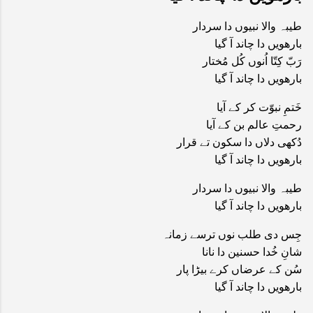
طیبہ والا نبیوں دا سردار
بارھویں دا چاند آ گیا
رَبّ کِتّا اُنوں کُل مُختار
بارھویں دا چاند آ گیا
خَتمِ نبوّت کر کے آیا
رحمتِ عالم بن کے آیا
دُکھی دلاں دا سکون تے قرار
بارھویں دا چاند آ گیا
طیبہ والا نبیوں دا سردار
بارھویں دا چاند آ گیا
جِس دی طلب نوں ترسے زمانہ
شانِ خُدا حسنین دا نانا
سُن کے عرضاں کرے بیڑا پار
بارھویں دا چاند آ گیا