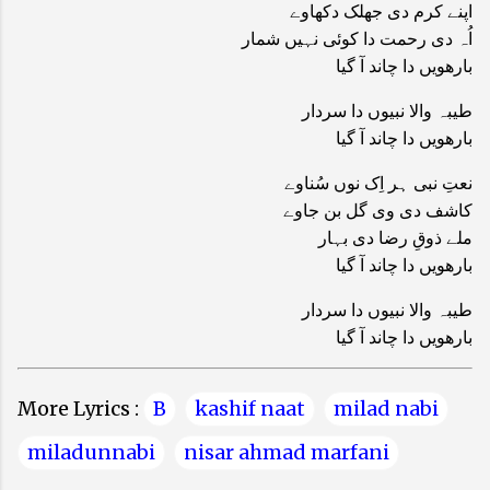
اپنے کرم دی جھلک دکھاوے
اُہ دی رحمت دا کوئی نہیں شمار
بارھویں دا چاند آ گیا
طیبہ والا نبیوں دا سردار
بارھویں دا چاند آ گیا
نعتِ نبی ہر اِک نوں سُناوے
کاشف دی وی گل بن جاوے
ملے ذوقِ رضا دی بہار
بارھویں دا چاند آ گیا
طیبہ والا نبیوں دا سردار
بارھویں دا چاند آ گیا
More Lyrics :
B
kashif naat
milad nabi
miladunnabi
nisar ahmad marfani