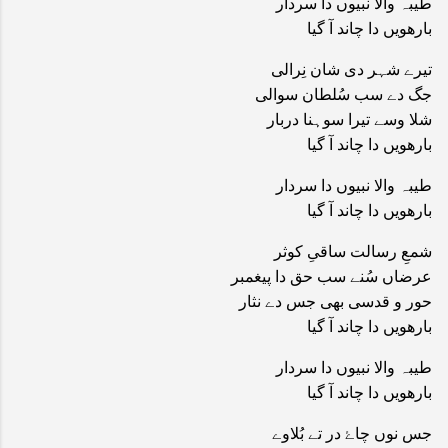
طیبہ والا نبیوں دا سردار
بارھویں دا چاند آ گیا
تیرے شہر دی شان نِرالی
جگ دے سب سُلطان سوالی
شلا وسے تیرا سوہنا دربار
بارھویں دا چاند آ گیا
طیبہ والا نبیوں دا سردار
بارھویں دا چاند آ گیا
شمعِ رسالت ساقیِ کوثر
عرضاں سُنے سب حق دا پیغمبر
حور و قدسی بھی جس دے نثار
بارھویں دا چاند آ گیا
طیبہ والا نبیوں دا سردار
بارھویں دا چاند آ گیا
جس نوں چاۓ در تے بُلاوے