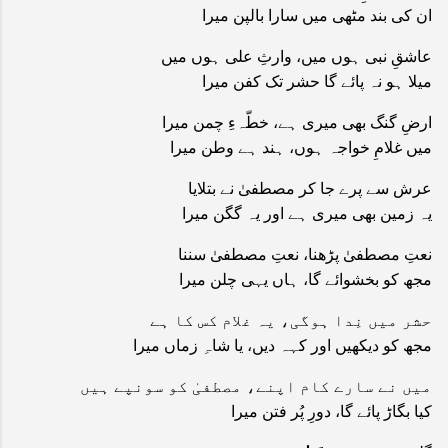
ان کی بند مٹھی میں سارا بالپن میرا
عاشقِ نبی ہوں میں، وارثِ علی ہوں میں
میلا ہو نہ پائے گا حشر تک کفن میرا
ارضِ گنگ بھی میری ہے، خطّہءِ چمن میرا
میں غلامِ خواجہ ہوں، ہند ہے وطن میرا
عرش سے پرے جا کر مصطفیٰ نے بتلایا
یہ زمین بھی میری ہے اور یہ گگن میرا
نعتِ مصطفیٰ پڑھنا، نعتِ مصطفیٰ سننا
مجھ کو بخشوائے گا، ہاں یہی چلن میرا
حشر میں نِدا ہوگی، یہ غلام کس کا ہے
مجھ کو دیکھیں اور کہہ دیں، یا شاہِ زماں میرا
میں نے سارے کام اپنے، مصطفیٰ کو سونپے ہیں
کیا بگاڑ پائے گا، دورِ پُر فتن میرا