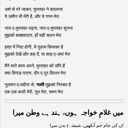
अर्श से परे जाकर, मुस्तफ़ा ने बतलाया
ये ज़मीन भी मेरी है, और ये गगन मेरा
नात-ए-मुस्तफ़ा पढ़ना, नात-ए-मुस्तफ़ा सुनना
मुझको बख्शवाएगा, हाँ यही चलन मेरा
हश्र में निदा होगी, ये ग़ुलाम किसका है
मुझको देखें और कह दें, या शाह-ए-ज़मां मेरा
मैंने सारे काम अपने, मुस्तफ़ा को सौंपे हैं
क्या बिगाड़ पाएगा, दौर-ए-पुर-फ़ितन मेरा
नज़्मी
गुलशन-ए-मदीना से,
मुझको निस्बत है
एक-एक कली मेरी, गुल मेरा, चमन मेरा
میں غلامِ خواجہ ہوں، ہند ہے وطن میرا
ان کی جامِ جم آنکھیں، شیشہءِ بدن میرا