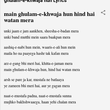
ghulam-e-khwaja hun Lyrics
main ghulam-e-khwaja hun hind hai
watan mera
unki jaam e jam aankhen, sheesha-e-badan mera
unki band mutthi mein saara baakpan mera
aashiq-e-nabi hun mein, waaris-e-ali hun mein
maila ho na paayega hashr tak kafan mera
arz-e-gang bhi meri hai, khitta-e-jaman mera
main ghulam-e-khwaja hun, hind hai watan mera
arsh se pare ja kar, mustafa ne batlaaya
ye zameen bhi meri hai, aur ye gagan mera
naat-e-mustafa padna, naat-e-mustafa sunna
mujhko bakhshwaaega, haan yehi chalan mera