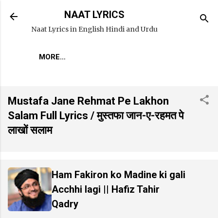
Skip to main content
NAAT LYRICS
Naat Lyrics in English Hindi and Urdu
MORE…
Mustafa Jane Rehmat Pe Lakhon
Salam Full Lyrics / मुस्तफा जान-ए-रहमत पे
लाखों सलाम
Ham Fakiron ko Madine ki gali
Acchhi lagi || Hafiz Tahir
Qadry