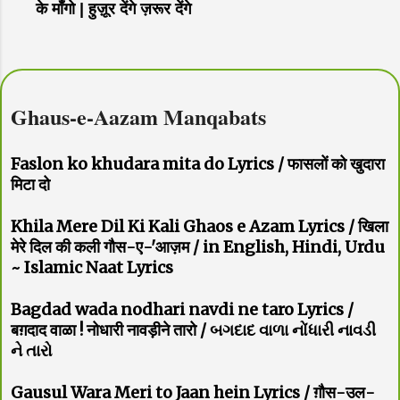
के माँगो | हुज़ूर देंगे ज़रूर देंगे
Ghaus-e-Aazam Manqabats
Faslon ko khudara mita do Lyrics / फासलों को खुदारा
मिटा दो
Khila Mere Dil Ki Kali Ghaos e Azam Lyrics / खिला
मेरे दिल की कली गौस-ए-'आज़म / in English, Hindi, Urdu
~ Islamic Naat Lyrics
Bagdad wada nodhari navdi ne taro Lyrics /
बग़दाद वाळा ! नोधारी नावड़ीने तारो / બગદાદ વાળા નોંધારી નાવડી
ને તારો
Gausul Wara Meri to Jaan hein Lyrics / ग़ौस-उल-