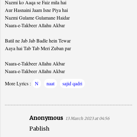
Nazmi ko Aaqa se Faiz mila hai
Aur Hasnaini Jaam Isne Piya hai
Nazmi Gulame Gulamane Haidar
Naara-e-Takbeer Allahu Akbar
Batil ne Jab Jab Badle hein Tewar
Aaya hai Tab Tab Meri Zuban par
Naara-e-Takbeer Allahu Akbar
Naara-e-Takbeer Allahu Akbar
More Lyrics :
N
naat
sajid qadri
Anonymous
13 March 2023 at 04:56
C
Pablish
o