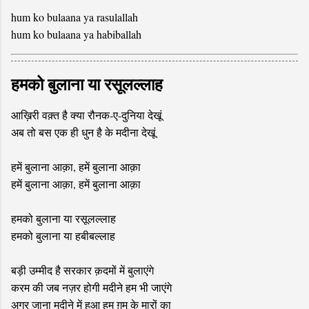
hum ko bulaana ya rasulallah
hum ko bulaana ya habiballah
हमको बुलाना या रसूलल्लाह
आख़िरी वक़्त है क्या रौनक-ए-दुनिया देखूं
अब तो बस एक ही धुन है के मदीना देखूं
हमें बुलाना आक़ा, हमें बुलाना आक़ा
हमें बुलाना आक़ा, हमें बुलाना आक़ा
हमको बुलाना या रसूलल्लाह
हमको बुलाना या हबीबल्लाह
बड़ी उम्मीद है सरकार क़दमों में बुलाएंगे
करम की जब नज़र होगी मदीने हम भी जाएंगे
अगर जाना मदीने में हुआ हम ग़म के मारों का