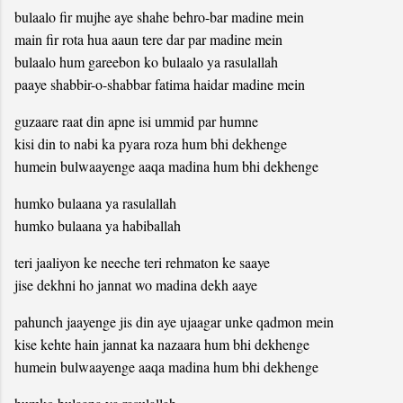
bulaalo fir mujhe aye shahe behro-bar madine mein
main fir rota hua aaun tere dar par madine mein
bulaalo hum gareebon ko bulaalo ya rasulallah
paaye shabbir-o-shabbar fatima haidar madine mein
guzaare raat din apne isi ummid par humne
kisi din to nabi ka pyara roza hum bhi dekhenge
humein bulwaayenge aaqa madina hum bhi dekhenge
humko bulaana ya rasulallah
humko bulaana ya habiballah
teri jaaliyon ke neeche teri rehmaton ke saaye
jise dekhni ho jannat wo madina dekh aaye
pahunch jaayenge jis din aye ujaagar unke qadmon mein
kise kehte hain jannat ka nazaara hum bhi dekhenge
humein bulwaayenge aaqa madina hum bhi dekhenge