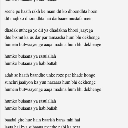
seene pe haath rakh ke main dil ko dhoondhta hoon
dil mujhko dhoondhta hai darbaare mustafa mein
dhadak utthega ye dil ya dhadakna bhool jaayega
dile bismil ka us dar par tamaasha hum bhi dekhenge
humein bulwaayenge aaqa madina hum bhi dekhenge
humko bulaana ya rasulallah
humko bulaana ya habiballah
adab se haath baandhe unke roze par khade honge
sunehri jaaliyon ka yun nazaara hum bhi dekhenge
humein bulwaayenge aaqa madina hum bhi dekhenge
humko bulaana ya rasulallah
humko bulaana ya habiballah
baadal gire hue hain baarish baras rahi hai
lagta hai kya suhaana meethe nabi ka roza