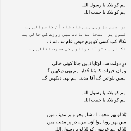
ہم کو بلانا یا رسول اللہ
ہم کو بلانا یا حبیب اللہ
مرادیں مل رہی ہیں شاد شاد اُن کا سوالی ہے
لبوں پر التجا ہے ہاتھ میں روزے کی جالی ہے
نکالا کب کسی کو بزمِ فیضِ عام سے تم نے
نکالی ہے تو آنے والوں کی حسرت نکالی ہے
درِ دولت سے لوٹایا نہیں جاتا کوئی خالی
وہاں خیرات کا بٹنا خُدایا ہم بھی دیکھیں گے
ہمیں بلوائیں گے آقا مدینہ ہم بھی دیکھیں گے
ہم کو بلانا یا رسول اللہ
ہم کو بلانا یا حبیب اللہ
بُلا لو پھر مجھے اے شاہِ بحر و بر مدینے میں
میں پھر روتا ہوا آؤں تیرے در پر مدینے میں
بُلا لو ہم غریبوں کو بُلا لو یا رسول اللہ