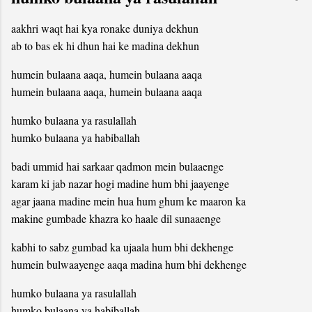
aakhri waqt hai kya ronake duniya dekhun
ab to bas ek hi dhun hai ke madina dekhun
humein bulaana aaqa, humein bulaana aaqa
humein bulaana aaqa, humein bulaana aaqa
humko bulaana ya rasulallah
humko bulaana ya habiballah
badi ummid hai sarkaar qadmon mein bulaaenge
karam ki jab nazar hogi madine hum bhi jaayenge
agar jaana madine mein hua hum ghum ke maaron ka
makine gumbade khazra ko haale dil sunaaenge
kabhi to sabz gumbad ka ujaala hum bhi dekhenge
humein bulwaayenge aaqa madina hum bhi dekhenge
humko bulaana ya rasulallah
humko bulaana ya habiballah