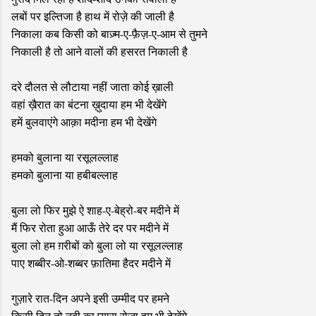
लबों पर इल्तिजा है हाथ में रोज़े की जाली है
निकाला कब किसी को बाज़्म-ए-फ़ैज़-ए-आम से तुमने
निकाली है तो आने वालों की हसरत निकाली है
दरे दौलत से लौटाया नहीं जाता कोई ख़ाली
वहां ख़ैरात का बंटना ख़ुदाया हम भी देखेंगे
हमें बुलवाएंगे आक़ा मदीना हम भी देखेंगे
हमको बुलाना या रसूलल्लाह
हमको बुलाना या हबीबल्लाह
बुला लो फिर मुझे ऐ शाह-ए-बेह्रो-बर मदीने में
मैं फिर रोता हुआ आऊँ तेरे दर पर मदीने में
बुला लो हम ग़रीबों को बुला लो या रसूलल्लाह
पाए शब्बीर-ओ-शब्बर फ़ातिमा हैदर मदीने में
गुज़ारे रात-दिन अपने इसी उम्मीद पर हमने
किसी दिन तो नबी का प्यारा रोज़ा हम भी देखेंगे