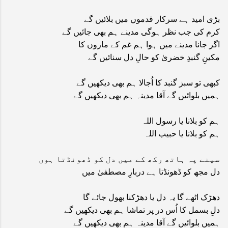
بڑی امید ہے سرکار قدموں میں بلائیں گے
کرم کی جب نظر ہوگی مدینے ہم بھی جائیں گے
اگر جانا مدینے میں ہوا ہم غم کے ماروں کا
مکینِ گنبدِ خضریٰ کو حالِ دل سنائیں گے
کبھی تو سبز گنبد کا اُجالا ہم بھی دیکھیں گے
ہمیں بلوائیں گے آقا مدینہ ہم بھی دیکھیں گے
ہم کو بلانا یا رسول اللہ
ہم کو بلانا یا حبیب اللہ
سینے پہ ہاتھ رکھ کے میں دل کو ڈھونڈتا ہوں
دل مجھ کو ڈھونڈتا ہے دربارِ مصطفیٰ میں
دھڑک اٹھے گا یہ دل یا دھڑکنا بھول جائے گا
دلِ بسمل کا اُس در پر تماشا ہم بھی دیکھیں گے
ہمیں بلوائیں گے آقا مدینہ ہم بھی دیکھیں گے