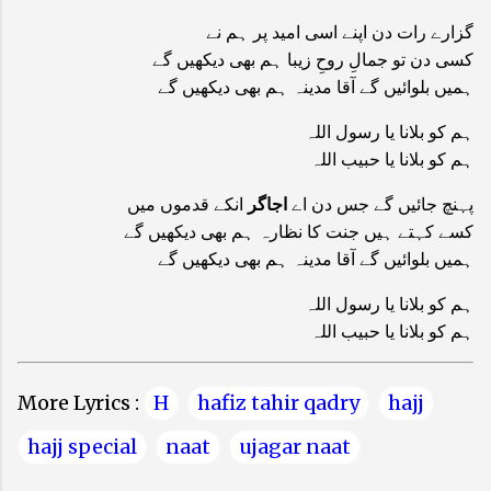
گزارے رات دن اپنے اسی امید پر ہم نے
کسی دن تو جمالِ روحِ زیبا ہم بھی دیکھیں گے
ہمیں بلوائیں گے آقا مدینہ ہم بھی دیکھیں گے
ہم کو بلانا یا رسول اللہ
ہم کو بلانا یا حبیب اللہ
اجاگر
پہنچ جائیں گے جس دن اے
انکے قدموں میں
کسے کہتے ہیں جنت کا نظارہ ہم بھی دیکھیں گے
ہمیں بلوائیں گے آقا مدینہ ہم بھی دیکھیں گے
ہم کو بلانا یا رسول اللہ
ہم کو بلانا یا حبیب اللہ
More Lyrics :
H
hafiz tahir qadry
hajj
hajj special
naat
ujagar naat