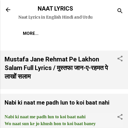
Skip to main content
NAAT LYRICS
Naat Lyrics in English Hindi and Urdu
MORE…
Mustafa Jane Rehmat Pe Lakhon
Salam Full Lyrics / मुस्तफा जान-ए-रहमत पे
लाखों सलाम
Nabi ki naat me padh lun to koi baat nahi
Nabi ki naat me padh lun to koi baat nahi
Wo naat sun ke jo khush hon to koi baat baney