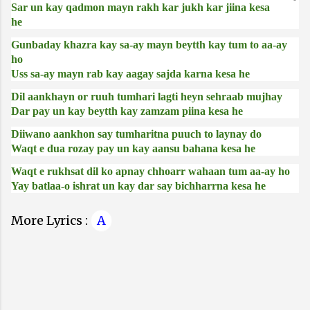
Sar un kay qadmon mayn rakh kar jukh kar jiina kesa
he
Gunbaday khazra kay sa-ay mayn beytth kay tum to aa-ay
ho
Uss sa-ay mayn rab kay aagay sajda karna kesa he
Dil aankhayn or ruuh tumhari lagti heyn sehraab mujhay
Dar pay un kay beytth kay zamzam piina kesa he
Diiwano aankhon say tumharitna puuch to laynay do
Waqt e dua rozay pay un kay aansu bahana kesa he
Waqt e rukhsat dil ko apnay chhoarr wahaan tum aa-ay ho
Yay batlaa-o ishrat un kay dar say bichharrna kesa he
More Lyrics :
A
C
o
m